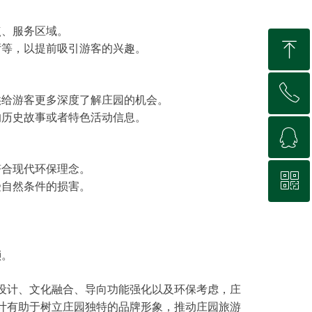
点、服务区域。
ꁸ
厅等，以提前吸引游客的兴趣。
ꂅ
回到顶部
供给游客更多深度了解庄园的机会。
的历史故事或者特色活动信息。
ꁗ
18725638424
符合现代环保理念。
ꀥ
QQ客服
受自然条件的损害。
微信二维码
琐。
设计、文化融合、导向功能强化以及环保考虑，庄
计有助于树立庄园独特的品牌形象，推动庄园旅游