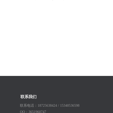
联系我们
联系电话：
18725638424 / 15340536598
QQ：3651960747