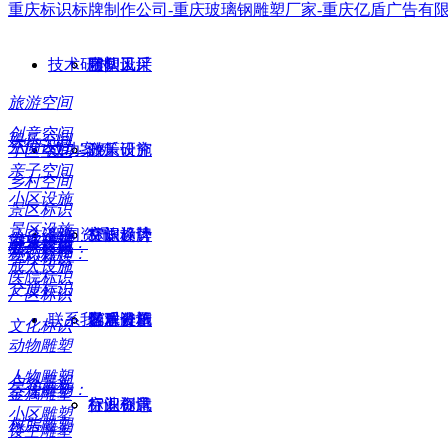
重庆标识标牌制作公司-重庆玻璃钢雕塑厂家-重庆亿盾广告有
技术研讨
团队风采
雕塑工厂
空间设计
旅游空间
创意空间
娱乐空间
空间设计：
成功案例
游乐设施
政策研究
小区空间
亲子空间
乡村空间
小区设施
景区标识
景区设施
新闻资讯
标识标牌
文旅趋势
空间设计
小孩设施
商业标识
游乐设施：
健身设施
地产标识
标识标牌：
学校标识
成人设施
医院标识
交通标识
厂区标识
联系我们
景观雕塑
客群分析
游乐设施
亿盾资讯
文化标识
动物雕塑
人物雕塑
户外景观
景观雕塑：
金属雕塑
空间创意
标识标牌
行业资讯
小区雕塑
树脂雕塑
镂空雕塑