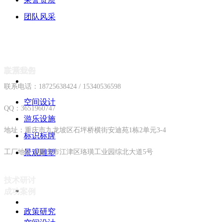
团队风采
主营业务
联系我们
联系电话：
18725638424 / 15340536598
空间设计
QQ：3651960747
游乐设施
地址：
重庆市九龙坡区石坪桥横街安迪苑1栋2单元3-4
标识标牌
工厂地址：
景观雕塑
重庆市江津区珞璜工业园综北大道5号
技术研讨
成功案例
政策研究