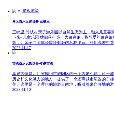
景观雕塑
景区游乐设施设备-三峡里
三峡里·竹枝村亲子游乐园以自然生态为主，融入儿童喜
下来~儿童乐园 猿部落打造一大猿猴IP，将可爱的猿
等，让亲子共同体验惊险刺激的丛林飞跃。利用高差打造
2023-11-17
古镇游乐设施设备-孝泉古镇
孝泉古镇是四川省德阳市旌阳区的一个古老小镇，位于成
历史和文化魅力的地方，提供了一个远离城市喧嚣的宁静
美。这里是一个理想的旅游目的地，吸引着来自各地的游
2023-11-10