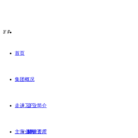
ꂃ
ꁹ
首页
集团概况
走进工厂
企业简介
主营业务
荣誉资质
标识工厂